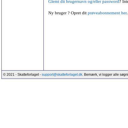
Glemt dit brugernavn og/eller password
? Int
Ny bruger ? Opret dit
prøveabonnement her
.
© 2021 - Skatteforlaget -
support@skatteforlaget.dk
. Bemærk, vi logger alle søgn