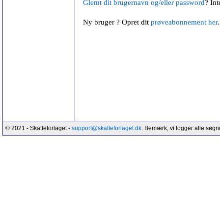
Glemt dit brugernavn og/eller password
? Int
Ny bruger ? Opret dit
prøveabonnement her
.
© 2021 - Skatteforlaget -
support@skatteforlaget.dk
. Bemærk, vi logger alle søgn